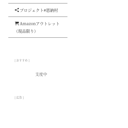
プロジェクト#恩納村
Amazonアウトレット
（現品限り）
[ おすすめ ]
支度中
[
広告
]