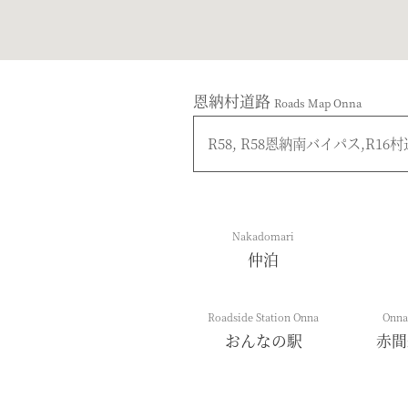
恩納村道路
Roads Map Onna
R58, R58恩納南バイパス,R16村
Nakadomari
仲泊
Roadside Station Onna
Onna
おんなの駅
赤間