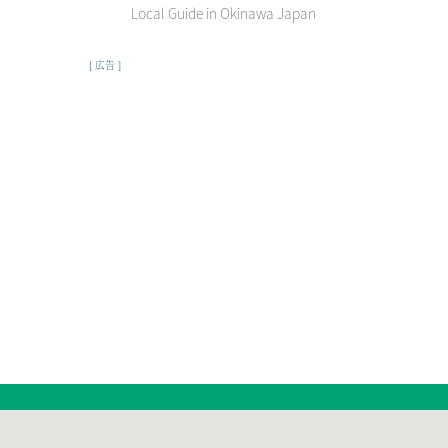
Local Guide in Okinawa Japan
[
広告
]