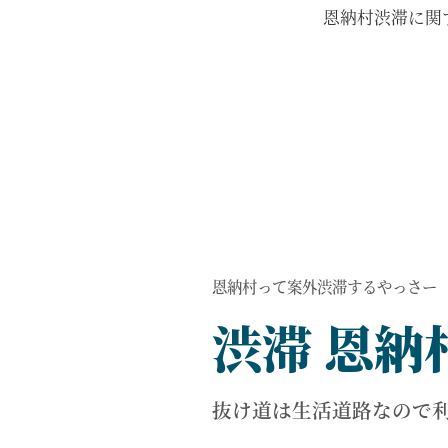
恩納村渋滞に関
恩納村って案外渋滞するやっさー
渋滞 恩納
抜け道は生活道路なので