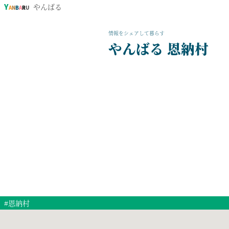
Y
やんばる
A
N
B
A
R
U
情報をシェアして暮らす
やんばる 恩納村
#恩納村