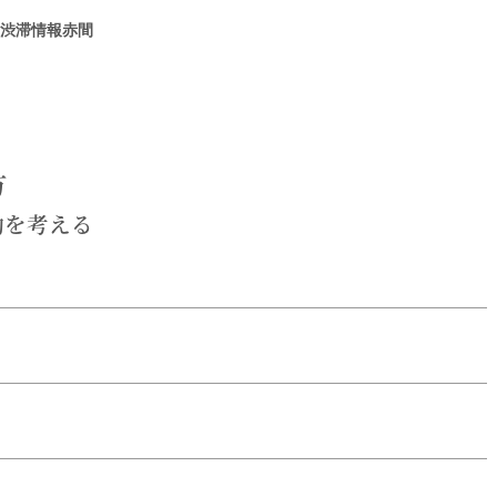
間渋滞情報赤間
方
動を考える