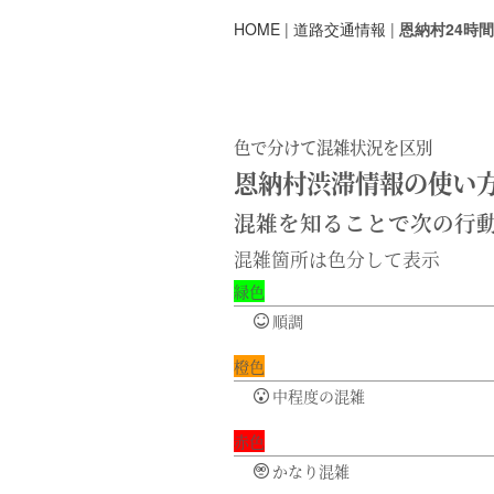
HOME
|
道路交通情報
|
恩納村24時
色で分けて混雑状況を区別
恩納村渋滞情報の使い
混雑を知ることで次の行
混雑箇所は色分して表示
緑色
順調
橙色
中程度の混雑
赤色
かなり混雑