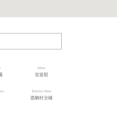
e
Afuso
場
安富祖
ace
Entirety Onna
恩納村全域