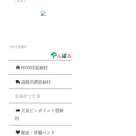
[
広告
]
大好き恩納村
や
ん
ば
る
HOME恩納村
道路渋滞恩納村
恩納村で仕事
天気ピンポイント恩納
村
献血・骨髄バンク