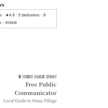
ws
 · ★4.9 · 5 bedrooms · 8
s - Airbnb
沖縄県 国頭郡 恩納村
Free Public
Communicator
Local Guide in Onna-Village